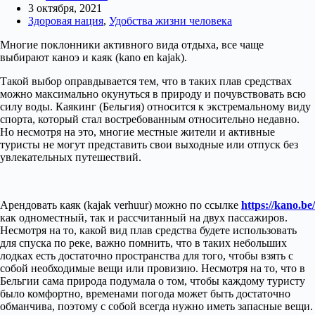
3 октября, 2021
Здоровая нация
,
Удобства жизни человека
Многие поклонники активного вида отдыха, все чаще
выбирают каноэ и каяк (kano en kajak).
Такой выбор оправдывается тем, что в таких плав средствах
можно максимально окунуться в природу и почувствовать всю
силу воды. Каякинг (Бельгия) относится к экстремальному виду
спорта, который стал востребованным относительно недавно.
Но несмотря на это, многие местные жители и активные
туристы не могут представить свои выходные или отпуск без
увлекательных путешествий.
Арендовать каяк (kajak verhuur) можно по ссылке
https://kano.be/
как одноместный, так и рассчитанный на двух пассажиров.
Несмотря на то, какой вид плав средства будете использовать
для спуска по реке, важно помнить, что в таких небольших
лодках есть достаточно пространства для того, чтобы взять с
собой необходимые вещи или провизию. Несмотря на то, что в
Бельгии сама природа подумала о том, чтобы каждому туристу
было комфортно, временами погода может быть достаточно
обманчива, поэтому с собой всегда нужно иметь запасные вещи.