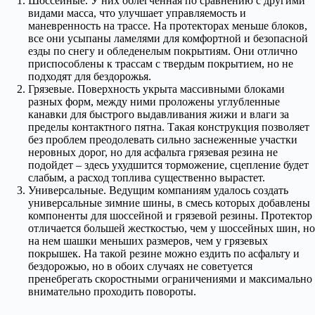
Шоссейные. У них облегченная по сравнению с другими
видами масса, что улучшает управляемость и
маневренность на трассе. На протекторах меньше блоков,
все они усыпаны ламелями для комфортной и безопасной
езды по снегу и обледенелым покрытиям. Они отлично
приспособлены к трассам с твердым покрытием, но не
подходят для бездорожья.
Грязевые. Поверхность укрыта массивными блоками
разных форм, между ними проложены углубленные
канавки для быстрого выдавливания жижи и влаги за
пределы контактного пятна. Такая конструкция позволяет
без проблем преодолевать сильно заснеженные участки
неровных дорог, но для асфальта грязевая резина не
подойдет – здесь ухудшится торможение, сцепление будет
слабым, а расход топлива существенно вырастет.
Универсальные. Ведущим компаниям удалось создать
универсальные зимние шины, в смесь которых добавлены
компоненты для шоссейной и грязевой резины. Протектор
отличается большей жесткостью, чем у шоссейных шин, но
на нем шашки меньших размеров, чем у грязевых
покрышек. На такой резине можно ездить по асфальту и
бездорожью, но в обоих случаях не советуется
пренебрегать скоростными ограничениями и максимально
внимательно проходить повороты.