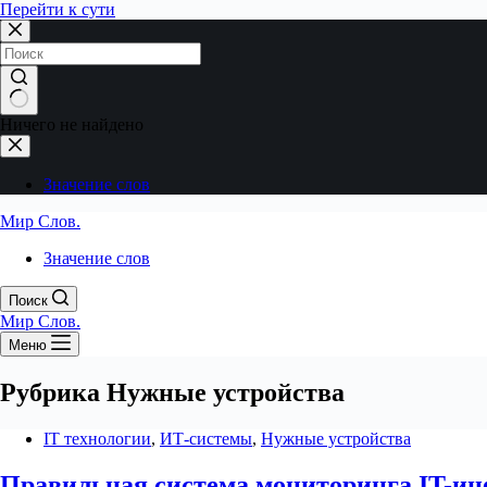
Перейти к сути
Ничего не найдено
Значение слов
Мир Слов.
Значение слов
Поиск
Мир Слов.
Меню
Рубрика
Нужные устройства
IT технологии
,
ИТ-системы
,
Нужные устройства
Правильная система мониторинга IT-и