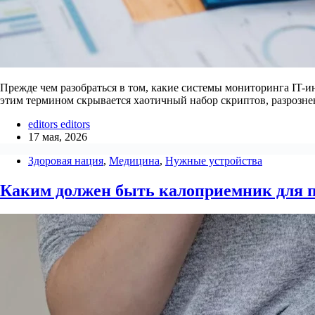
Прежде чем разобраться в том, какие системы мониторинга IT-
этим термином скрывается хаотичный набор скриптов, разрозне
editors editors
17 мая, 2026
Здоровая нация
,
Медицина
,
Нужные устройства
Каким должен быть калоприемник для п