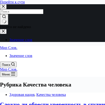
Перейти к сути
Ничего не найдено
Значение слов
Мир Слов.
Значение слов
Поиск
Мир Слов.
Меню
Рубрика
Качества человека
Здоровая нация
,
Качества человека
Сложно ли обрести уверенность в студии