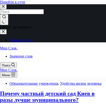
Перейти к сути
Ничего не найдено
Значение слов
Мир Слов.
Значение слов
Поиск
Мир Слов.
Меню
Образовательные учреждения
,
Удобства жизни человека
Почему частный детский сад Киев в
разы лучше муниципального?